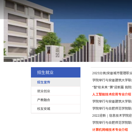
招生就业
招生宣传
就业创业